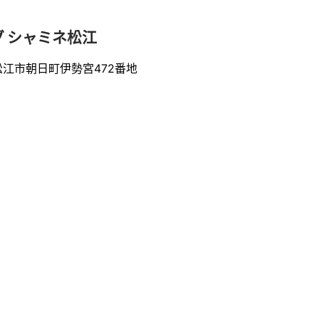
 シャミネ松江
県松江市朝日町伊勢宮472番地
0
0
0
0
0
0
0