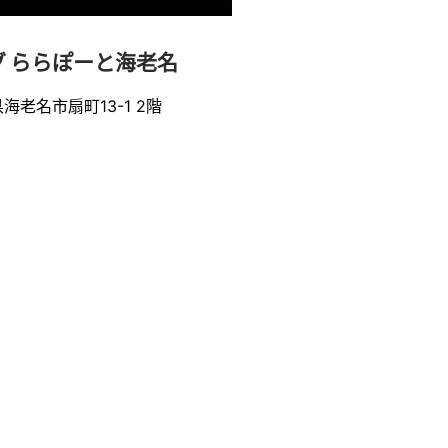
 ららぽーと海老名
県海老名市扇町13-1 2階
0
0
0
0
0
0
0