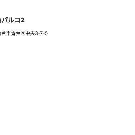
台パルコ2
仙台市青葉区中央3-7-5
0
0
0
0
0
0
0