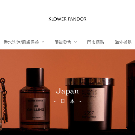
香水洗沐/肌膚保養
限量發售
門市櫃點
海外據點