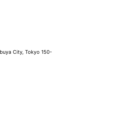
）
buya City, Tokyo 150-
0
0
0
0
0